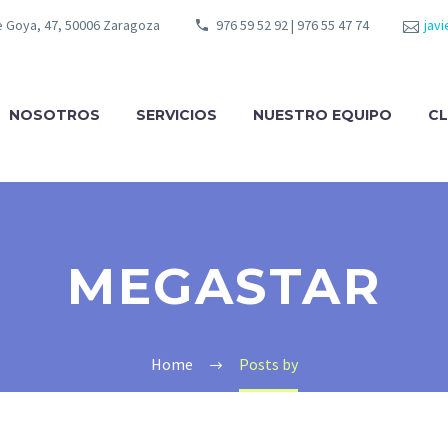
de Goya, 47, 50006 Zaragoza
976 59 52 92 | 976 55 47 74
jav
NOSOTROS
SERVICIOS
NUESTRO EQUIPO
CL
MEGASTAR
Home
Posts by