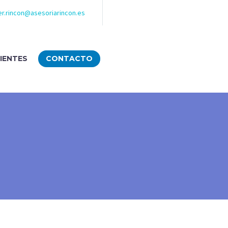
ier.rincon@asesoriarincon.es
IENTES
CONTACTO