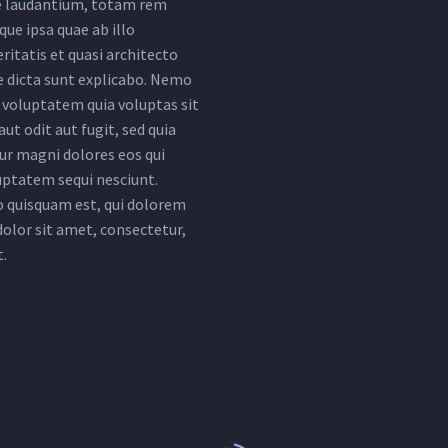
 laudantium, totam rem
ue ipsa quae ab illo
ritatis et quasi architecto
e dicta sunt explicabo. Nemo
voluptatem quia voluptas sit
ut odit aut fugit, sed quia
r magni dolores eos qui
uptatem sequi nesciunt.
 quisquam est, qui dolorem
dolor sit amet, consectetur,
t.