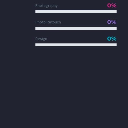
0%
Photography
0%
Photo Retouch
0%
Design