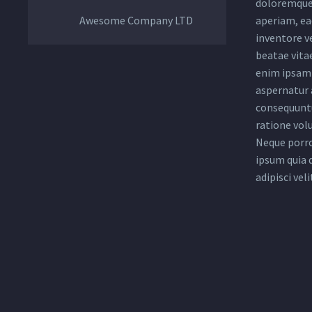
doloremque
Awesome Company LTD
aperiam, eaq
inventore ve
beatae vita
enim ipsam 
aspernatur a
consequuntu
ratione vol
Neque porro
ipsum quia 
adipisci veli