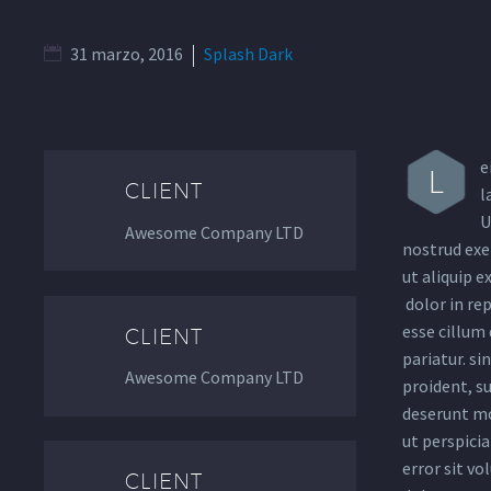
31 marzo, 2016
Splash Dark
e
L
CLIENT
l
U
Awesome Company LTD
nostrud exer
ut aliquip 
dolor in rep
esse cillum 
CLIENT
pariatur. si
Awesome Company LTD
proident, su
deserunt mo
ut perspicia
error sit v
CLIENT